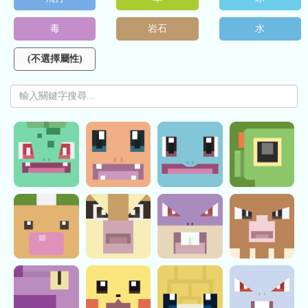
毒
岩石
水
(不選擇屬性)