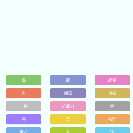
蟲
龍
妖精
火
幽靈
地面
一般
超能力
鋼
惡
電
格鬥
飛行
草
冰