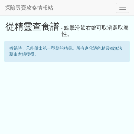
探險尋寶攻略情報站
Toggle
naviga
從精靈查食譜
- 點擊滑鼠右鍵可取消選取屬
性。
煮鍋時，只能做出第一型態的精靈。所有進化過的精靈都無法
藉由煮鍋獲得。